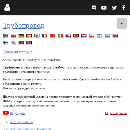
Трубопровод
Перевести этот сайт.
Special thanks to
Andrey
for the translation
Трубопровод
, также известная как
FreeNet
, - это логическая головоломка с простыми
правилами и сложным решением.
Необходимо повернуть плитки игрового поля таким образом, чтобы все трубы были
объединены в одну группу.
Циклы в структуре запрещены.
Щелчок левой кнопкой мыши на плитке повернет ее по часовой стрелке (Ctrl+щелчок
ЛКМ - повернет плитку в обратном направлении). Щелчок правой кнопкой мыши
закрепит текущее положение плитки.
Видеоурок
Скрыть правила
4x4 Трубопровод
4x4 Трубопровод Замкнутый