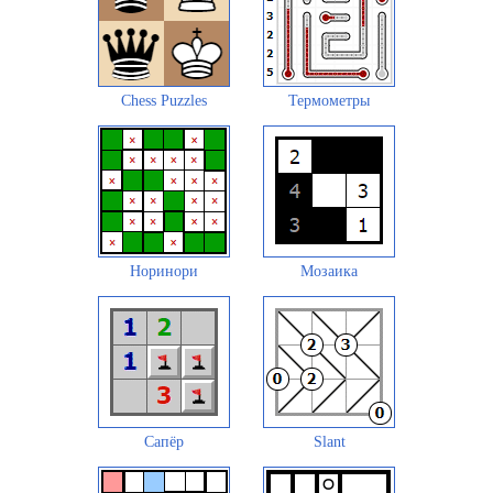
Chess Puzzles
Термометры
Норинори
Мозаика
Сапёр
Slant