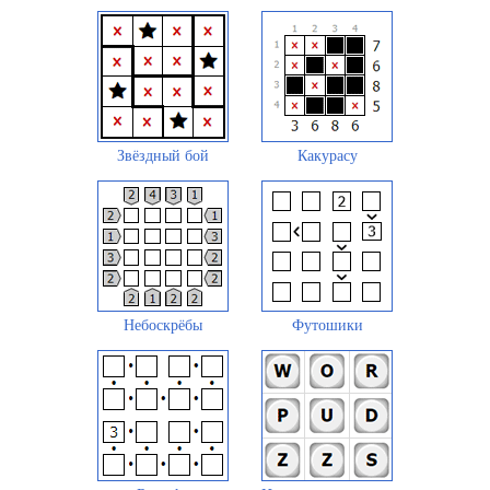
Звёздный бой
Какурасу
Небоскрёбы
Футошики