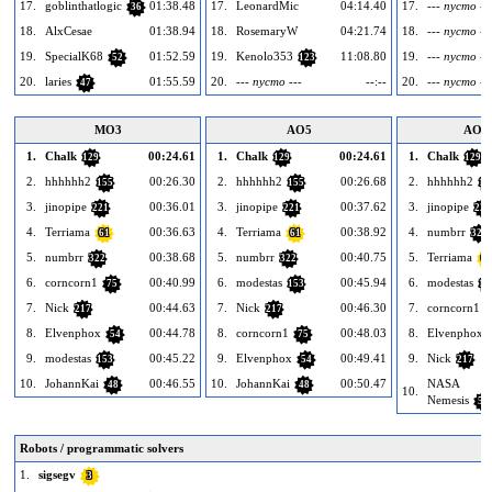
17.
goblinthatlogic
01:38.48
17.
LeonardMic
04:14.40
17.
--- пусто --
36
18.
AlxCesae
01:38.94
18.
RosemaryW
04:21.74
18.
--- пусто --
19.
SpecialK68
01:52.59
19.
Kenolo353
11:08.80
19.
--- пусто --
52
123
20.
laries
01:55.59
20.
--- пусто ---
--:--
20.
--- пусто --
47
MO3
AO5
AO1
1.
Chalk
00:24.61
1.
Chalk
00:24.61
1.
Chalk
129
129
129
2.
hhhhhh2
00:26.30
2.
hhhhhh2
00:26.68
2.
hhhhhh2
155
155
15
3.
jinopipe
00:36.01
3.
jinopipe
00:37.62
3.
jinopipe
221
221
221
4.
Terriama
00:36.63
4.
Terriama
00:38.92
4.
numbrr
61
61
322
5.
numbrr
00:38.68
5.
numbrr
00:40.75
5.
Terriama
322
322
61
6.
corncorn1
00:40.99
6.
modestas
00:45.94
6.
modestas
75
153
15
7.
Nick
00:44.63
7.
Nick
00:46.30
7.
corncorn1
217
217
8.
Elvenphox
00:44.78
8.
corncorn1
00:48.03
8.
Elvenphox
54
75
9.
modestas
00:45.22
9.
Elvenphox
00:49.41
9.
Nick
153
54
217
10.
JohannKai
00:46.55
10.
JohannKai
00:50.47
NASA
48
48
10.
Nemesis
52
Robots / programmatic solvers
1.
sigsegv
3