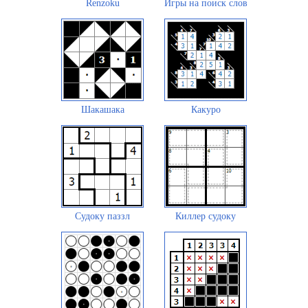
Renzoku
Игры на поиск слов
Шакашака
Какуро
Судоку паззл
Киллер судоку