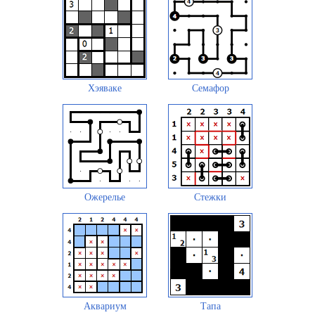
Хэяваке
Семафор
Ожерелье
Стежки
Аквариум
Тапа