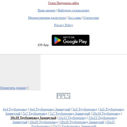
Стать Патроном сайта
Ваше мнение
|
Выберите головоломку
Множественная распечатка
|
Зал славы
|
Статистики
Privacy Policy
iOS App
Отключить рекламу
|
Пожаловаться на рекламу
4x4 Трубопровод
|
4x4 Трубопровод Замкнутый
|
5x5 Трубопровод
|
5x5 Трубопровод
Замкнутый
|
7x7 Трубопровод
|
7x7 Трубопровод Замкнутый
|
10x10 Трубопровод
|
10x10 Трубопровод Замкнутый
|
15x15 Трубопровод
|
15x15 Трубопровод
Замкнутый
|
20x20 Трубопровод
|
20x20 Трубопровод Замкнутый
|
25x25
Трубопровод
|
25x25 Трубопровод Замкнутый