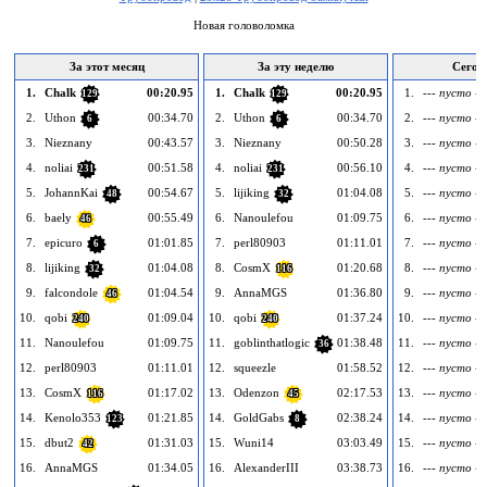
Новая головоломка
За этот месяц
За эту неделю
Сегод
1.
Chalk
00:20.95
1.
Chalk
00:20.95
1.
--- пусто --
129
129
2.
Uthon
00:34.70
2.
Uthon
00:34.70
2.
--- пусто --
6
6
3.
Nieznany
00:43.57
3.
Nieznany
00:50.28
3.
--- пусто --
4.
noliai
00:51.58
4.
noliai
00:56.10
4.
--- пусто --
231
231
5.
JohannKai
00:54.67
5.
lijiking
01:04.08
5.
--- пусто --
48
32
6.
baely
00:55.49
6.
Nanoulefou
01:09.75
6.
--- пусто --
46
7.
epicuro
01:01.85
7.
perl80903
01:11.01
7.
--- пусто --
6
8.
lijiking
01:04.08
8.
CosmX
01:20.68
8.
--- пусто --
32
116
9.
falcondole
01:04.54
9.
AnnaMGS
01:36.80
9.
--- пусто --
46
10.
qobi
01:09.04
10.
qobi
01:37.24
10.
--- пусто --
240
240
11.
Nanoulefou
01:09.75
11.
goblinthatlogic
01:38.48
11.
--- пусто --
36
12.
perl80903
01:11.01
12.
squeezle
01:58.52
12.
--- пусто --
13.
CosmX
01:17.02
13.
Odenzon
02:17.53
13.
--- пусто --
116
45
14.
Kenolo353
01:21.85
14.
GoldGabs
02:38.24
14.
--- пусто --
123
8
15.
dbut2
01:31.03
15.
Wuni14
03:03.49
15.
--- пусто --
42
16.
AnnaMGS
01:34.05
16.
AlexanderIII
03:38.73
16.
--- пусто --