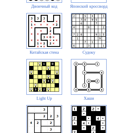
Двоичный код
Японский кроссворд
Китайская стена
Судоку
Light Up
Хаши