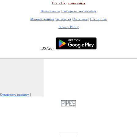
Стать Патроном сайта
Ваше мнение
|
Выберите головоломку
Множественная распечатка
|
Зал славы
|
Статистики
Privacy Policy
iOS App
Отключить рекламу
|
Пожаловаться на рекламу