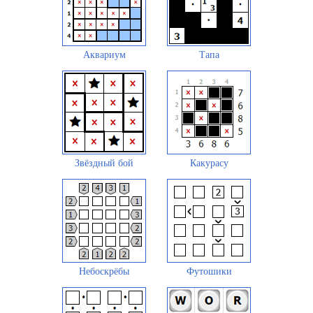
Аквариум
Тапа
Звёздный бой
Какурасу
Небоскрёбы
Футошики