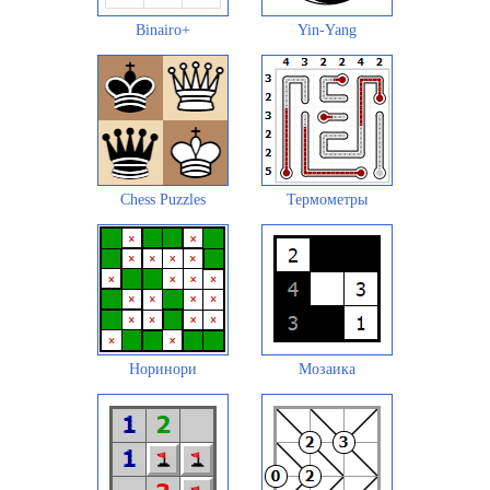
Binairo+
Yin-Yang
Chess Puzzles
Термометры
Норинори
Мозаика