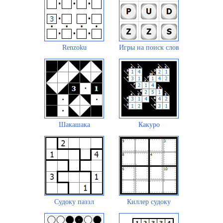
Renzoku
Игры на поиск слов
Шакашака
Какуро
Судоку паззл
Киллер судоку