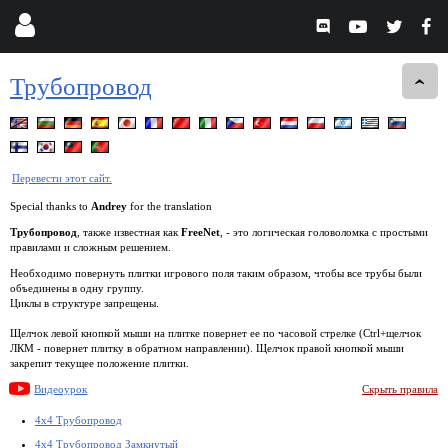
Трубопровод
Перевести этот сайт.
Special thanks to
Andrey
for the translation
Трубопровод
, также известная как
FreeNet
, - это логическая головоломка с простыми
правилами и сложным решением.
Необходимо повернуть плитки игрового поля таким образом, чтобы все трубы были
объединены в одну группу.
Циклы в структуре запрещены.
Щелчок левой кнопкой мыши на плитке повернет ее по часовой стрелке (Ctrl+щелчок
ЛКМ - повернет плитку в обратном направлении). Щелчок правой кнопкой мыши
закрепит текущее положение плитки.
Видеоурок
Скрыть правила
4x4 Трубопровод
4x4 Трубопровод Замкнутый